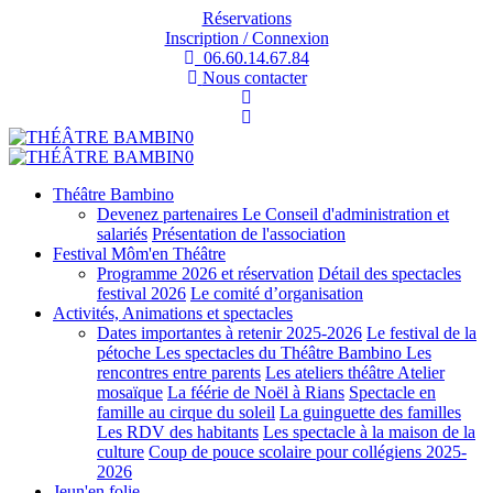
Réservations
Inscription / Connexion
06.60.14.67.84
Nous contacter
Théâtre Bambino
Devenez partenaires
Le Conseil d'administration et
salariés
Présentation de l'association
Festival Môm'en Théâtre
Programme 2026 et réservation
Détail des spectacles
festival 2026
Le comité d’organisation
Activités, Animations et spectacles
Dates importantes à retenir 2025-2026
Le festival de la
pétoche
Les spectacles du Théâtre Bambino
Les
rencontres entre parents
Les ateliers théâtre
Atelier
mosaïque
La féérie de Noël à Rians
Spectacle en
famille au cirque du soleil
La guinguette des familles
Les RDV des habitants
Les spectacle à la maison de la
culture
Coup de pouce scolaire pour collégiens 2025-
2026
Jeun'en folie