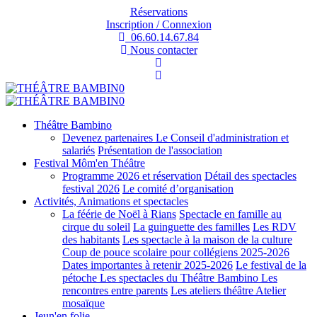
Réservations
Inscription / Connexion
06.60.14.67.84
Nous contacter
Théâtre Bambino
Devenez partenaires
Le Conseil d'administration et
salariés
Présentation de l'association
Festival Môm'en Théâtre
Programme 2026 et réservation
Détail des spectacles
festival 2026
Le comité d’organisation
Activités, Animations et spectacles
La féérie de Noël à Rians
Spectacle en famille au
cirque du soleil
La guinguette des familles
Les RDV
des habitants
Les spectacle à la maison de la culture
Coup de pouce scolaire pour collégiens 2025-2026
Dates importantes à retenir 2025-2026
Le festival de la
pétoche
Les spectacles du Théâtre Bambino
Les
rencontres entre parents
Les ateliers théâtre
Atelier
mosaïque
Jeun'en folie