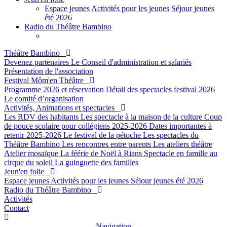
Espace jeunes
Activités pour les jeunes
Séjour jeunes
été 2026
Radio du Théâtre Bambino
Théâtre Bambino
Devenez partenaires
Le Conseil d'administration et salariés
Présentation de l'association
Festival Môm'en Théâtre
Programme 2026 et réservation
Détail des spectacles festival 2026
Le comité d’organisation
Activités, Animations et spectacles
Les RDV des habitants
Les spectacle à la maison de la culture
Coup
de pouce scolaire pour collégiens 2025-2026
Dates importantes à
retenir 2025-2026
Le festival de la pétoche
Les spectacles du
Théâtre Bambino
Les rencontres entre parents
Les ateliers théâtre
Atelier mosaïque
La féérie de Noël à Rians
Spectacle en famille au
cirque du soleil
La guinguette des familles
Jeun'en folie
Espace jeunes
Activités pour les jeunes
Séjour jeunes été 2026
Radio du Théâtre Bambino
Activités
Contact
Navigation