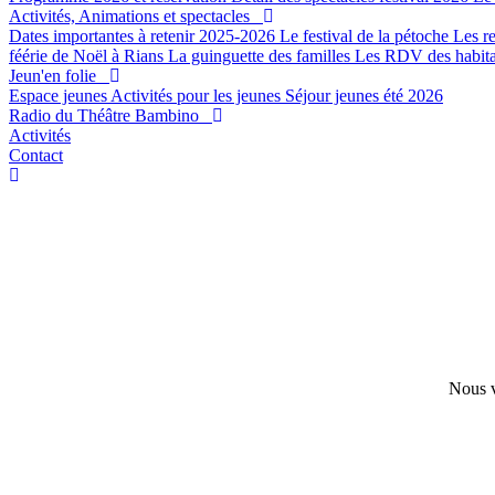
Activités, Animations et spectacles
Dates importantes à retenir 2025-2026
Le festival de la pétoche
Les r
féérie de Noël à Rians
La guinguette des familles
Les RDV des habit
Jeun'en folie
Espace jeunes
Activités pour les jeunes
Séjour jeunes été 2026
Radio du Théâtre Bambino
Activités
Contact
Nous v