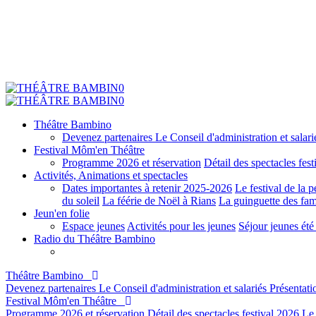
Théâtre Bambino
Devenez partenaires
Le Conseil d'administration et salari
Festival Môm'en Théâtre
Programme 2026 et réservation
Détail des spectacles fes
Activités, Animations et spectacles
Dates importantes à retenir 2025-2026
Le festival de la 
du soleil
La féérie de Noël à Rians
La guinguette des fam
Jeun'en folie
Espace jeunes
Activités pour les jeunes
Séjour jeunes ét
Radio du Théâtre Bambino
Théâtre Bambino
Devenez partenaires
Le Conseil d'administration et salariés
Présentati
Festival Môm'en Théâtre
Programme 2026 et réservation
Détail des spectacles festival 2026
Le 