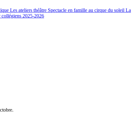
aïque
Les ateliers théâtre
Spectacle en famille au cirque du soleil
La
r collégiens 2025-2026
ctobre.