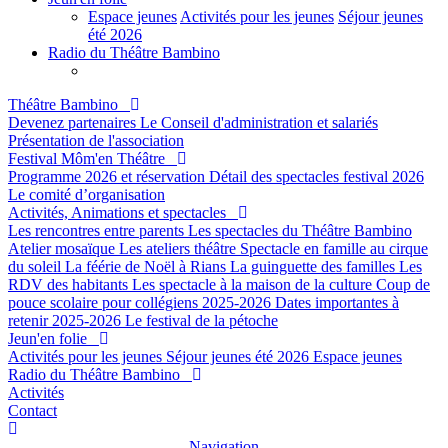
Espace jeunes
Activités pour les jeunes
Séjour jeunes
été 2026
Radio du Théâtre Bambino
Théâtre Bambino
Devenez partenaires
Le Conseil d'administration et salariés
Présentation de l'association
Festival Môm'en Théâtre
Programme 2026 et réservation
Détail des spectacles festival 2026
Le comité d’organisation
Activités, Animations et spectacles
Les rencontres entre parents
Les spectacles du Théâtre Bambino
Atelier mosaïque
Les ateliers théâtre
Spectacle en famille au cirque
du soleil
La féérie de Noël à Rians
La guinguette des familles
Les
RDV des habitants
Les spectacle à la maison de la culture
Coup de
pouce scolaire pour collégiens 2025-2026
Dates importantes à
retenir 2025-2026
Le festival de la pétoche
Jeun'en folie
Activités pour les jeunes
Séjour jeunes été 2026
Espace jeunes
Radio du Théâtre Bambino
Activités
Contact
Navigation