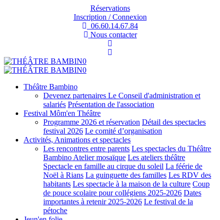
Réservations
Inscription / Connexion
06.60.14.67.84
Nous contacter
Théâtre Bambino
Devenez partenaires
Le Conseil d'administration et
salariés
Présentation de l'association
Festival Môm'en Théâtre
Programme 2026 et réservation
Détail des spectacles
festival 2026
Le comité d’organisation
Activités, Animations et spectacles
Les rencontres entre parents
Les spectacles du Théâtre
Bambino
Atelier mosaïque
Les ateliers théâtre
Spectacle en famille au cirque du soleil
La féérie de
Noël à Rians
La guinguette des familles
Les RDV des
habitants
Les spectacle à la maison de la culture
Coup
de pouce scolaire pour collégiens 2025-2026
Dates
importantes à retenir 2025-2026
Le festival de la
pétoche
Jeun'en folie