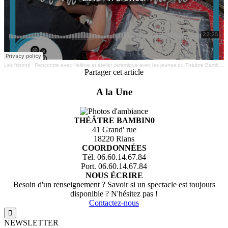
Les fripons
·
Rencontre avec Hélène et atelier céramique avec les jeunes du Théâtre Bambino
Partager cet article
A la Une
THÉÂTRE BAMBIN0
41 Grand' rue
18220 Rians
COORDONNÉES
Tél. 06.60.14.67.84
Port. 06.60.14.67.84
NOUS ÉCRIRE
Besoin d'un renseignement ? Savoir si un spectacle est toujours
disponible ? N'hésitez pas !
Contactez-nous
NEWSLETTER