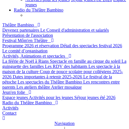
jeunes
Radio du Théâtre Bambino
Théâtre Bambino
Devenez partenaires
Le Conseil d'administration et salariés
Présentation de l'association
Festival Môm'en Théâtre
Programme 2026 et réservation
Détail des spectacles festival 2026
Le comité d’organisation
Activités, Animations et spectacles
La féérie de Noël à Rians
Spectacle en famille au cirque du soleil
La
guinguette des familles
Les RDV des habitants
Les spectacle à la
maison de la culture
Coup de pouce scolaire pour collégiens 2025-
2026
Dates importantes à retenir 2025-2026
Le festival de la
pétoche
Les spectacles du Théâtre Bambino
Les rencontres entre
parents
Les ateliers théâtre
Atelier mosaïque
Jeun'en folie
Espace jeunes
Activités pour les jeunes
Séjour jeunes été 2026
Radio du Théâtre Bambino
Activités
Contact
Navigation
|