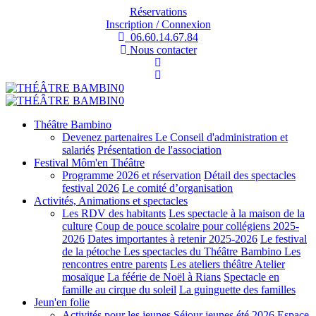
Réservations
Inscription / Connexion
06.60.14.67.84
Nous contacter
Théâtre Bambino
Devenez partenaires
Le Conseil d'administration et
salariés
Présentation de l'association
Festival Môm'en Théâtre
Programme 2026 et réservation
Détail des spectacles
festival 2026
Le comité d’organisation
Activités, Animations et spectacles
Les RDV des habitants
Les spectacle à la maison de la
culture
Coup de pouce scolaire pour collégiens 2025-
2026
Dates importantes à retenir 2025-2026
Le festival
de la pétoche
Les spectacles du Théâtre Bambino
Les
rencontres entre parents
Les ateliers théâtre
Atelier
mosaïque
La féérie de Noël à Rians
Spectacle en
famille au cirque du soleil
La guinguette des familles
Jeun'en folie
Activités pour les jeunes
Séjour jeunes été 2026
Espace