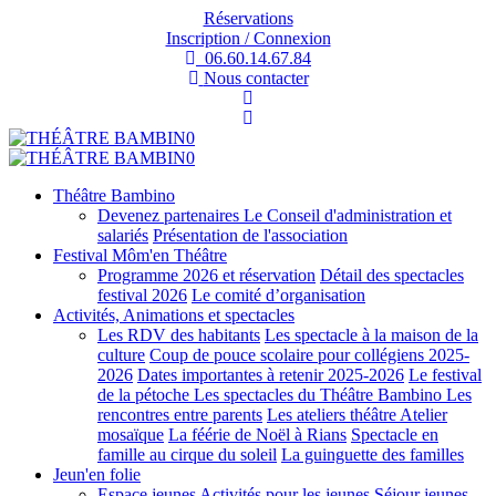
Réservations
Inscription / Connexion
06.60.14.67.84
Nous contacter
Théâtre Bambino
Devenez partenaires
Le Conseil d'administration et
salariés
Présentation de l'association
Festival Môm'en Théâtre
Programme 2026 et réservation
Détail des spectacles
festival 2026
Le comité d’organisation
Activités, Animations et spectacles
Les RDV des habitants
Les spectacle à la maison de la
culture
Coup de pouce scolaire pour collégiens 2025-
2026
Dates importantes à retenir 2025-2026
Le festival
de la pétoche
Les spectacles du Théâtre Bambino
Les
rencontres entre parents
Les ateliers théâtre
Atelier
mosaïque
La féérie de Noël à Rians
Spectacle en
famille au cirque du soleil
La guinguette des familles
Jeun'en folie
Espace jeunes
Activités pour les jeunes
Séjour jeunes