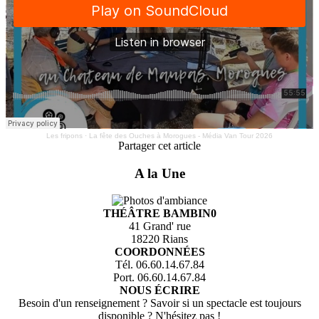
Les fripons
·
La fête des Ouches à Morogues - Média Van Tour 2026
Partager cet article
A la Une
THÉÂTRE BAMBIN0
41 Grand' rue
18220 Rians
COORDONNÉES
Tél. 06.60.14.67.84
Port. 06.60.14.67.84
NOUS ÉCRIRE
Besoin d'un renseignement ? Savoir si un spectacle est toujours
disponible ? N'hésitez pas !