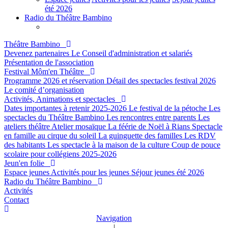
été 2026
Radio du Théâtre Bambino
Théâtre Bambino
Devenez partenaires
Le Conseil d'administration et salariés
Présentation de l'association
Festival Môm'en Théâtre
Programme 2026 et réservation
Détail des spectacles festival 2026
Le comité d’organisation
Activités, Animations et spectacles
Dates importantes à retenir 2025-2026
Le festival de la pétoche
Les
spectacles du Théâtre Bambino
Les rencontres entre parents
Les
ateliers théâtre
Atelier mosaïque
La féérie de Noël à Rians
Spectacle
en famille au cirque du soleil
La guinguette des familles
Les RDV
des habitants
Les spectacle à la maison de la culture
Coup de pouce
scolaire pour collégiens 2025-2026
Jeun'en folie
Espace jeunes
Activités pour les jeunes
Séjour jeunes été 2026
Radio du Théâtre Bambino
Activités
Contact
Navigation
|